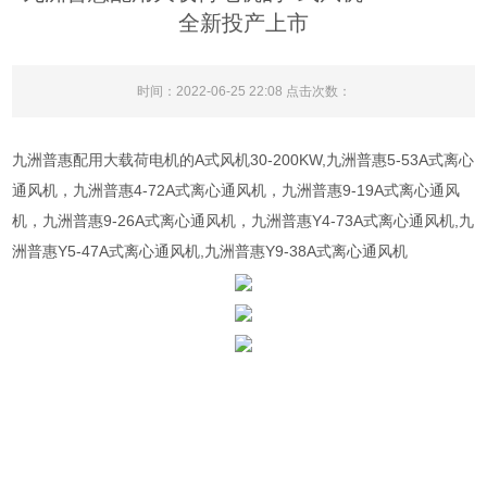
全新投产上市
时间：2022-06-25 22:08 点击次数：
九洲普惠配用大载荷电机的A式风机30-200KW,九洲普惠5-53A式离心
通风机，九洲普惠4-72A式离心通风机，九洲普惠9-19A式离心通风
机，九洲普惠9-26A式离心通风机，九洲普惠Y4-73A式离心通风机,九
洲普惠Y5-47A式离心通风机,九洲普惠Y9-38A式离心通风机