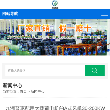
网站导航
新闻中心
当前位置：
首页
>
新闻中心
九洲普惠配用大载荷电机的A式风机30-200KW